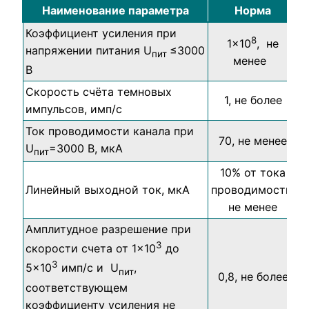
Наименование параметра
Норма
Коэффициент усиления при
8
1×10
, не
напряжении питания U
≤3000
пит
менее
В
Скорость счёта темновых
1, не более
импульсов, имп/с
Ток проводимости канала при
70, не менее
U
=3000 В, мкА
пит
10% от тока
Линейный выходной ток, мкА
проводимости,
не менее
Амплитудное разрешение при
3
скорости счета от 1×10
до
3
5×10
имп/с и U
,
пит
0,8, не более
соответствующем
коэффициенту усиления не