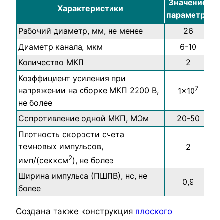
Значение
Характеристики
параметра
Рабочий диаметр, мм, не менее
26
Диаметр канала, мкм
6-10
Количество МКП
2
Коэффициент усиления при
7
напряжении на сборке МКП 2200 В,
1×10
не более
Сопротивление одной МКП, МОм
20-50
Плотность скорости счета
темновых импульсов,
2
2
имп/(сек×см
), не более
Ширина импульса (ПШПВ), нс, не
0,9
более
Создана также конструкция
плоского