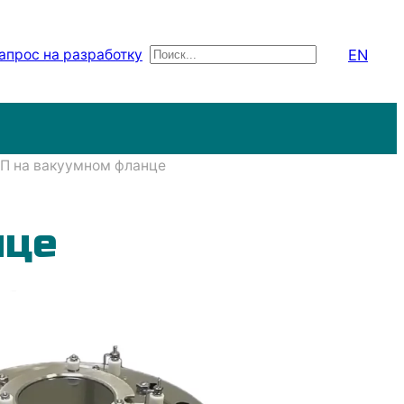
EN
апрос на разработку
Поиск
П на вакуумном фланце
нце