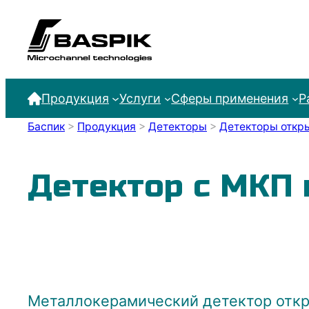
Продукция
Услуги
Сферы применения
Р
Баспик
>
Продукция
>
Детекторы
>
Детекторы откры
Детектор с МКП 
Металлокерамический детектор откр