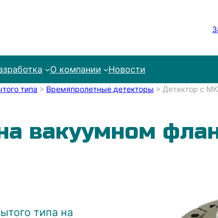
З
азработка
О компании
Новости
того типа
>
Времяпролетные детекторы
>
Детектор с МК
на вакуумном фла
ытого типа на