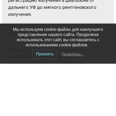
регистрацию излучения в диапазоне от
дальнего УФ до мягкого рентгеновского
излучения.
Мы используем cookie-файлы для наилучшего
Проект «Спектр-УФ»
представления нашего сайта. Продолжая
использовать этот сайт, вы соглашаетесь с
использованием cookie-файлов.
В
проекте «Спектр-УФ»
создаются
Принять
Подробнее...
уникальные научные приборы,
предназначенные для проведения
спектральных наблюдений точечных
объектов в диапазоне 110–320 нм с высоким
разрешением (разрешающая сила R
>50000). Такая разрешающая сила
позволяет проводить детальный анализ
физических и химических свойств звезд и
других точечных источников. Эти функции в