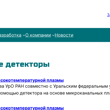
З
азработка
О компании
Новости
е детекторы
ысокотемпературной плазмы
ва УрО РАН совместно с Уральским федеральным 
 помощью детектора на основе микроканальных п
ысокотемпературной плазмы