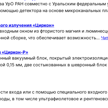
ва УрО РАН совместно с Уральским федеральным 
 помощью детектора на основе микроканальных п
ого излучения «Циркон»
входным окном из фтористого магния и люминесц
онной сборке, что обеспечивает возможность…
Чи
я «Циркон-Р»
янный вакуумный блок, покрытый электроизоляци
ой 0,15 мм, две состыкованных в шевронный бло
сти входа или с помощью специального входного
оды, в том числе ультрафиолетовое и рентгенов