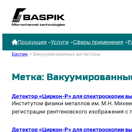
Перейти
к
содержимому
Продукция
Услуги
Сферы применения
Р
Баспик
>
Вакуумированные детекторы
Метка:
Вакуумированны
Детектор «Циркон-Р» для спектроскопии в
Институтом физики металлов им. М.Н. Михее
регистрации рентгеновского изображения с
Детектор «Циркон-Р» для спектроскопии в